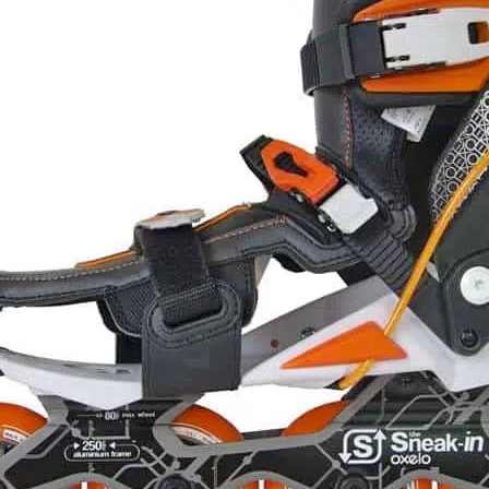
„step-in“ brusle, j
botami, stačí do ni
mechanismus tvoří
se dotahuje přezk
čtyřmi kolečky 80
Jde o důstojného 
ale přestože byl k
levný (brusle stá
se již neprodává. 
inspiroval německo
modelů Doop
, kte
Štítky:
Fitness