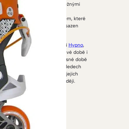
inými slovy je lze používat s běžnými
ch jen „nastoupit“. Upínací
 exoskelet s přezkami a lankem, které
ou vzadu nad patou. Rám je osazen
 mm.
následníka legendárních bruslí
Hypno
,
oncept velmi použitelný a ve své době i
ly méně než 100 Euro), v současné době
Je však zjevné, že v mnoha ohledech
u značku Powerslide a vývoj jejich
ré se objevily jen o pár let později.