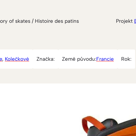
tory of skates / Histoire des patins
Projekt
ne
, 
Kolečkové
Značka:
Země původu:
Francie
Rok:
Oxelo
Zajímavý koncept 
Decathlon, který n
Oxelo. Na trhu se o