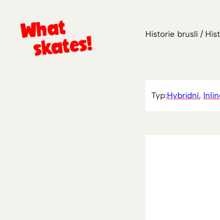
Historie bruslí / His
Typ:
Hybridní
, 
Inli