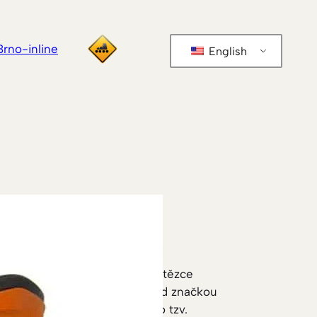
Brno-inline
English
 Sneak-in
francouzského sportovního řetězce
abízí všechny svoje brusle pod značkou
bjevil v roce 2013. Jedná se o tzv.