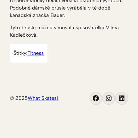
to automaticky dělala většina ostatních výrobců.
Podobné dámské brusle vyráběla v té době
kanadská značka Bauer.
Tyto brusle muzeu věnovala spisovatelka Vilma
Kadlečková.
Štítky:
Fitness
Facebook
Instagram
LinkedIn
© 2025
What Skates!