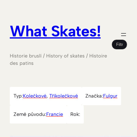
What Skates!
Filtr
Historie bruslí / History of skates / Histoire
des patins
Typ:
Kolečkové
, 
Tříkolečkové
Značka:
Fulgur
Země původu:
Francie
Rok: