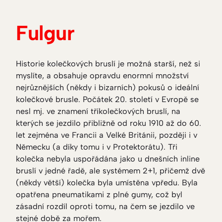
Fulgur
Historie kolečkových bruslí je možná starší, než si
myslíte, a obsahuje opravdu enormní množství
nejrůznějších (někdy i bizarních) pokusů o ideální
kolečkové brusle. Počátek 20. století v Evropě se
nesl mj. ve znamení tříkolečkových bruslí, na
kterých se jezdilo přibližně od roku 1910 až do 60.
let zejména ve Francii a Velké Británii, později i v
Německu (a díky tomu i v Protektorátu). Tři
kolečka nebyla uspořádána jako u dnešních inline
bruslí v jedné řadě, ale systémem 2+1, přičemž dvě
(někdy větší) kolečka byla umístěna vpředu. Byla
opatřena pneumatikami z plné gumy, což byl
zásadní rozdíl oproti tomu, na čem se jezdilo ve
stejné době za mořem.