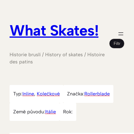
What Skates!
Filtr
Historie bruslí / History of skates / Histoire
des patins
Typ:
Inline
, 
Kolečkové
Značka:
Rollerblade
Země původu:
Itálie
Rok: