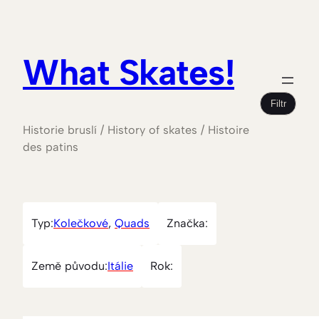
What Skates!
Filtr
Historie bruslí / History of skates / Histoire
des patins
Typ:
Kolečkové
, 
Quads
Značka:
Země původu:
Itálie
Rok: