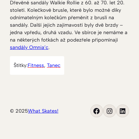
Dřevěné sandály Walkie Rollie z 60. až 70. let 20.
století. Kolečkové brusle, které bylo možné díky
odnímatelným kolečkům přeměnit z bruslí na
sandály. Další jejich zajímavostí byly dvě brzdy –
jedna vpředu, druhá vzadu. Ve sbírce je nemáme a
na některých fotkách až podezřele připomínají
sandály Omnia’c
.
Štítky:
Fitness
, 
Tanec
Facebook
Instagram
LinkedIn
© 2025
What Skates!