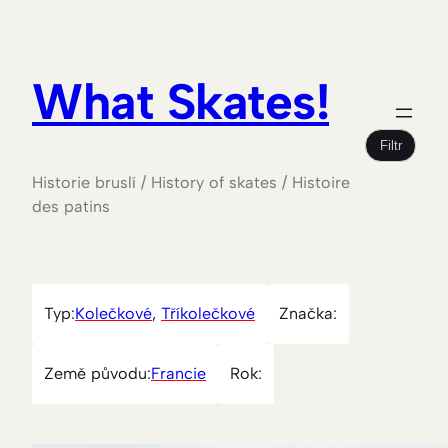
What Skates!
Filtr
Historie bruslí / History of skates / Histoire
des patins
Typ:
Kolečkové
, 
Tříkolečkové
Značka:
Země původu:
Francie
Rok: