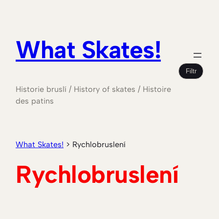
Přeskočit
na
obsah
What Skates!
Filtr
Historie bruslí / History of skates / Histoire
des patins
What Skates!
>
Rychlobruslení
Rychlobruslení