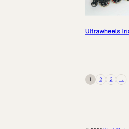
Ultrawheels Ir
1
2
3
→