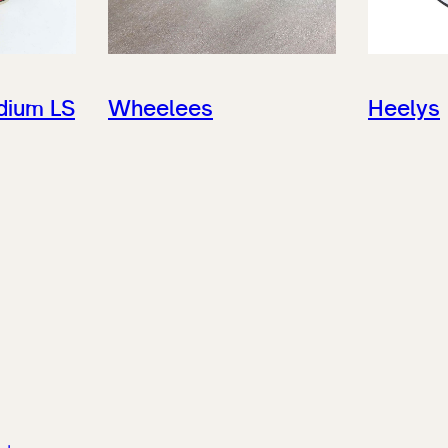
idium LS
Wheelees
Heelys