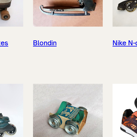
tes
Blondin
Nike N-