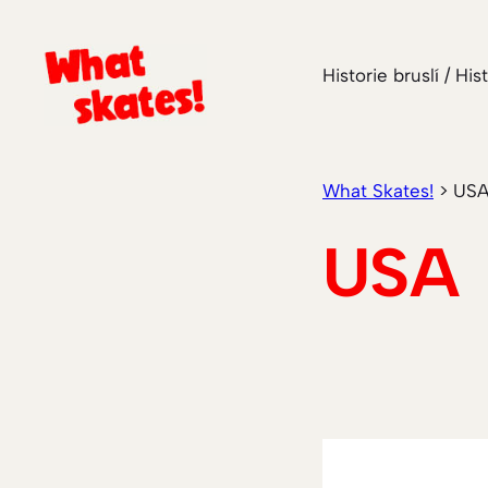
Přeskočit
na
Historie bruslí / His
obsah
What Skates!
>
US
USA