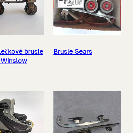
ečkové brusle
Brusle Sears
 Winslow