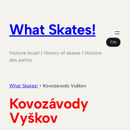
Přeskočit
na
obsah
What Skates!
Filtr
Historie bruslí / History of skates / Histoire
des patins
What Skates!
>
Kovozávody Vyškov
Kovozávody
Vyškov