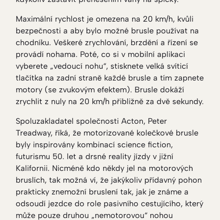
Maximální rychlost je omezena na 20 km/h, kvůli
bezpečnosti a aby bylo možné brusle používat na
chodníku. Veškeré zrychlování, brzdění a řízení se
provádí nohama. Poté, co si v mobilní aplikaci
vyberete „vedoucí nohu“, stisknete velká svíticí
tlačítka na zadní straně každé brusle a tím zapnete
motory (se zvukovým efektem). Brusle dokáží
zrychlit z nuly na 20 km/h přibližně za dvě sekundy.
Spoluzakladatel společnosti Acton, Peter
Treadway, říká, že motorizované kolečkové brusle
byly inspirovány kombinací science fiction,
futurismu 50. let a drsné reality jízdy v jižní
Kalifornii. Nicméně kdo někdy jel na motorových
bruslích, tak možná ví, že jakýkoliv přídavný pohon
prakticky znemožní bruslení tak, jak je známe a
odsoudí jezdce do role pasivního cestujícího, který
může pouze druhou „nemotorovou“ nohou